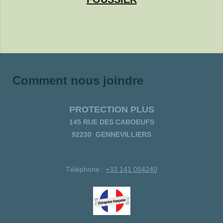
Comment nous joindre
PROTECTION PLUS
145 RUE DES CABOEUFS
92230 GENNEVILLIERS
Téléphone :
+33 141 054240